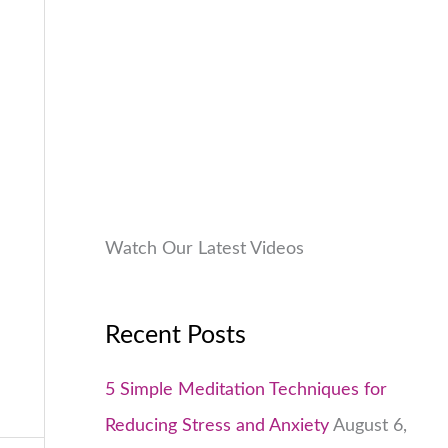
9
.
:
9
.
₹
9
0
1
9
0
,
.
.
9
0
9
0
9
.
.
0
Watch Our Latest Videos
0
.
Recent Posts
5 Simple Meditation Techniques for
Reducing Stress and Anxiety
August 6,