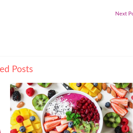
Next P
ted Posts