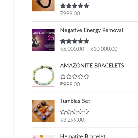
Rated
₹
999.00
5.00
out of 5
P
Negative Energy Removal
r
i
Rated
₹
5,000.00
5.00
–
₹
10,000.00
c
out of 5
e
AMAZONITE BRACELETS
r
a
R
₹
999.00
n
a
g
t
e
Tumbles Set
e
d
:
0
o
₹
R
₹
3,299.00
u
a
5
t
t
O
C
o
,
e
Hematite Bracelet