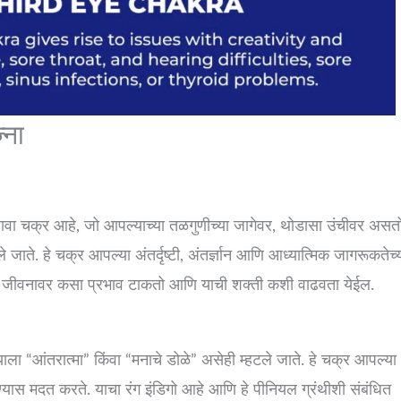
्ना
सहावा चक्र आहे, जो आपल्याच्या तळगुणीच्या जागेवर, थोडासा उंचीवर असत
े जाते. हे चक्र आपल्या अंतर्दृष्टी, अंतर्ज्ञान आणि आध्यात्मिक जागरूकतेच्
ल्या जीवनावर कसा प्रभाव टाकतो आणि याची शक्ती कशी वाढवता येईल.
ाला “आंतरात्मा” किंवा “मनाचे डोळे” असेही म्हटले जाते. हे चक्र आपल्या
्यास मदत करते. याचा रंग इंडिगो आहे आणि हे पीनियल ग्रंथीशी संबंधित