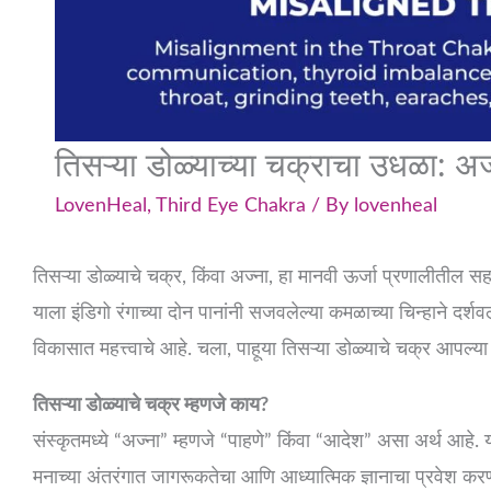
तिसऱ्या डोळ्याच्या चक्राचा उधळा: अज
LovenHeal
,
Third Eye Chakra
/ By
lovenheal
तिसऱ्या डोळ्याचे चक्र, किंवा अज्ना, हा मानवी ऊर्जा प्रणालीतील 
याला इंडिगो रंगाच्या दोन पानांनी सजवलेल्या कमळाच्या चिन्हाने दर्शवल
विकासात महत्त्वाचे आहे. चला, पाहूया तिसऱ्या डोळ्याचे चक्र आप
तिसऱ्या डोळ्याचे चक्र म्हणजे काय?
संस्कृतमध्ये “अज्ना” म्हणजे “पाहणे” किंवा “आदेश” असा अर्थ आहे. य
मनाच्या अंतरंगात जागरूकतेचा आणि आध्यात्मिक ज्ञानाचा प्रवेश करण