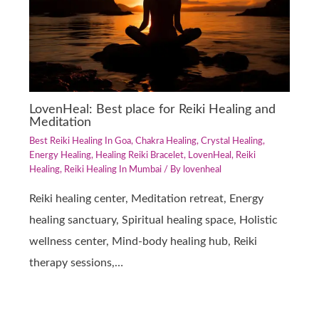
LovenHeal: Best place for Reiki Healing and
Meditation
Best Reiki Healing In Goa
,
Chakra Healing
,
Crystal Healing
,
Energy Healing
,
Healing Reiki Bracelet
,
LovenHeal
,
Reiki
Healing
,
Reiki Healing In Mumbai
/ By
lovenheal
Reiki healing center, Meditation retreat, Energy
healing sanctuary, Spiritual healing space, Holistic
wellness center, Mind-body healing hub, Reiki
therapy sessions,…