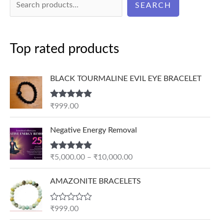
SEARCH
Top rated products
BLACK TOURMALINE EVIL EYE BRACELET
Rated
5.00
₹
999.00
out of 5
P
Negative Energy Removal
r
i
Rated
5.00
₹
5,000.00
–
₹
10,000.00
c
out of 5
e
AMAZONITE BRACELETS
r
a
n
R
₹
999.00
a
g