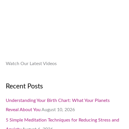
0
9
0
.
9
0
9
.
.
0
0
.
Watch Our Latest Videos
Recent Posts
Understanding Your Birth Chart: What Your Planets
Reveal About You
August 10, 2026
5 Simple Meditation Techniques for Reducing Stress and