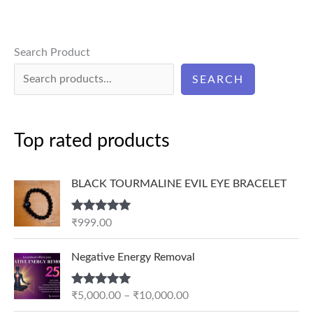
Search Product
SEARCH
Top rated products
BLACK TOURMALINE EVIL EYE BRACELET
Rated
5.00
₹
999.00
out of 5
P
Negative Energy Removal
r
i
Rated
5.00
₹
5,000.00
–
₹
10,000.00
c
out of 5