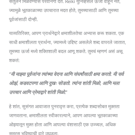
संतुलन मिळवण्यास परवानगी देते. Reiki युनिव्हर्सल ऊर्जा वाहून नेते,
ज्यामुळे भूतकाळाच्या उपचारात मदत होते, तुमच्यासाठी आणि तुमच्या
पूर्वजांसाठी दोन्ही.
याव्यतिरिक्त, आपण प्रार्थनेद्वारे क्षमाशीलतेचा अभ्यास करू शकता. एक
साधी क्षमाशीलता प्रार्थना, ज्यामध्ये उद्दिष्ट असलेले शब्द वापरले जातात,
तुमच्या ऊर्जा मध्ये शक्तिशाली बदल आणू शकते. तुमचं म्हणणं असं असू
शकतं:
“मी माझ्या पूर्वजांना त्यांच्या वेदना आणि संघर्षांसाठी क्षमा करतो. मी सर्व
ओझं, कडवटपणा आणि दुखः सोडतो. त्यांना शांती मिळो, आणि मला
उपचार आणि प्रेमाद्वारे शांती मिळो.”
हे शांत, सुसंगत आवाजात पुनरावृत्त करा, प्रत्येक शब्दासोबत मुक्तता
जाणवताना. क्षमाशीलता स्वीकारल्याने, आपण आपल्या भूतकाळाच्या
ओझ्यातून मुक्त होता आणि आपल्या वंशासाठी एक उज्ज्वल, अधिक
समरस भविष्याची दारे उघडता.