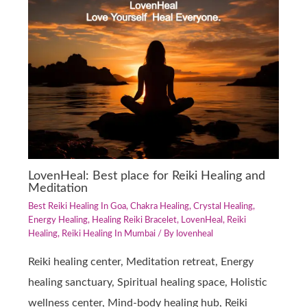
LovenHeal: Best place for Reiki Healing and
Meditation
Best Reiki Healing In Goa
,
Chakra Healing
,
Crystal Healing
,
Energy Healing
,
Healing Reiki Bracelet
,
LovenHeal
,
Reiki
Healing
,
Reiki Healing In Mumbai
/ By
lovenheal
Reiki healing center, Meditation retreat, Energy
healing sanctuary, Spiritual healing space, Holistic
wellness center, Mind-body healing hub, Reiki