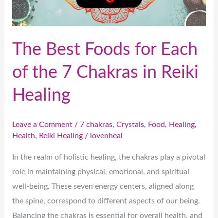
7
Chakras
in
The Best Foods for Each
Reiki
of the 7 Chakras in Reiki
Healing
Healing
Leave a Comment
/
7 chakras
,
Crystals
,
Food
,
Healing
,
Health
,
Reiki Healing
/
lovenheal
In the realm of holistic healing, the chakras play a pivotal
role in maintaining physical, emotional, and spiritual
well-being. These seven energy centers, aligned along
the spine, correspond to different aspects of our being.
Balancing the chakras is essential for overall health, and