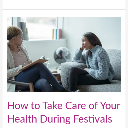
How
to
Take
Care
of
Your
Health
During
Festivals
How to Take Care of Your
Health During Festivals