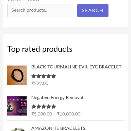
SEARCH
Top rated products
BLACK TOURMALINE EVIL EYE BRACELET
Rated
5.00
₹
999.00
out of 5
P
Negative Energy Removal
r
i
Rated
5.00
₹
5,000.00
–
₹
10,000.00
c
out of 5
e
AMAZONITE BRACELETS
r