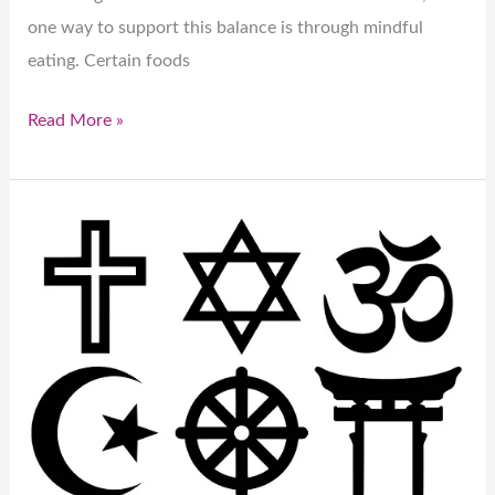
one way to support this balance is through mindful
eating. Certain foods
Read More »
अंधविश्वास
बनाम
आध्यात्मिक
विश्वास:
अंतर
को
समझना