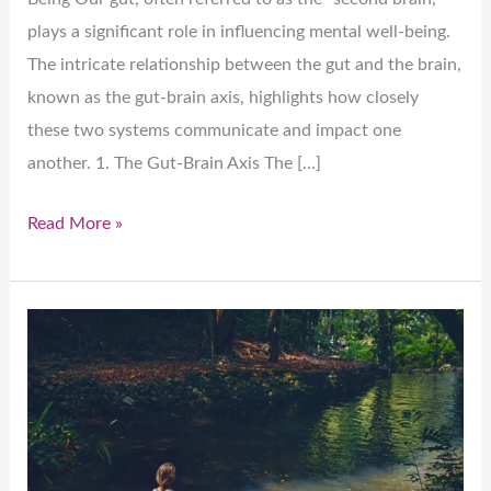
plays a significant role in influencing mental well-being.
The intricate relationship between the gut and the brain,
known as the gut-brain axis, highlights how closely
these two systems communicate and impact one
another. 1. The Gut-Brain Axis The […]
Read More »
Connect
with
Nature:
Let
Your
Pains