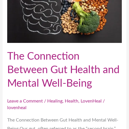
and
Mental
Well-
Being
The Connection
Between Gut Health and
Mental Well-Being
Leave a Comment
/
Healing
,
Health
,
LovenHeal
/
lovenheal
The Connection Between Gut Health and Mental Well-
Being Our gut, often referred to as the “second brain,”