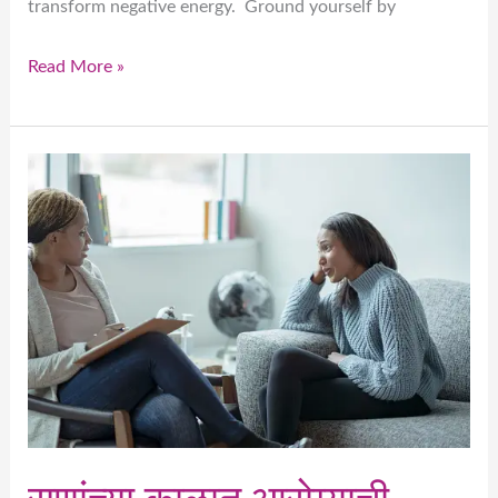
transform negative energy. Ground yourself by
Read More »
सणांच्या
काळात
आरोग्याची
काळजी
कशी
घ्यावी:
साधे
आध्यात्मिक
उपाय