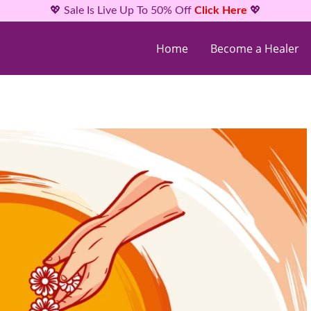
💖 Sale Is Live Up To 50% Off
Click Here
💖
Home
Become a Healer