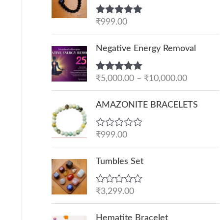
Rated
₹
999.00
5.00
out of 5
P
Negative Energy Removal
r
i
Rated
₹
5,000.00
5.00
–
₹
10,000.00
c
out of 5
e
AMAZONITE BRACELETS
r
a
R
₹
999.00
n
a
g
t
e
Tumbles Set
e
d
:
0
o
₹
R
₹
3,299.00
u
a
5
t
t
O
C
o
,
e
Hematite Bracelet