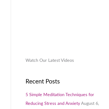
9
.
:
9
.
₹
9
0
1
9
0
,
.
.
9
0
9
0
9
.
.
0
Watch Our Latest Videos
0
.
Recent Posts
5 Simple Meditation Techniques for
Reducing Stress and Anxiety
August 6,