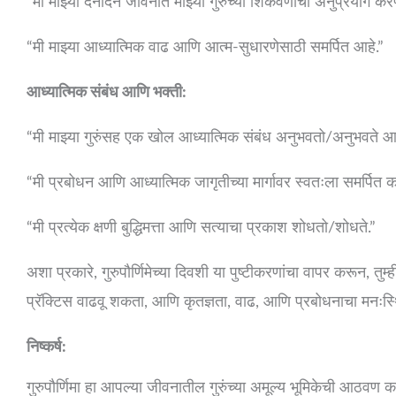
“मी माझ्या दैनंदिन जीवनात माझ्या गुरुंच्या शिकवणींचा अनुप्रयोग कर
“मी माझ्या आध्यात्मिक वाढ आणि आत्म-सुधारणेसाठी समर्पित आहे.”
आध्यात्मिक संबंध आणि भक्ती:
“मी माझ्या गुरुंसह एक खोल आध्यात्मिक संबंध अनुभवतो/अनुभवते आणि त्
“मी प्रबोधन आणि आध्यात्मिक जागृतीच्या मार्गावर स्वतःला समर्पित 
“मी प्रत्येक क्षणी बुद्धिमत्ता आणि सत्याचा प्रकाश शोधतो/शोधते.”
अशा प्रकारे, गुरुपौर्णिमेच्या दिवशी या पुष्टीकरणांचा वापर करून, त
प्रॅक्टिस वाढवू शकता, आणि कृतज्ञता, वाढ, आणि प्रबोधनाचा मनःस्थ
निष्कर्ष:
गुरुपौर्णिमा हा आपल्या जीवनातील गुरुंच्या अमूल्य भूमिकेची आठव